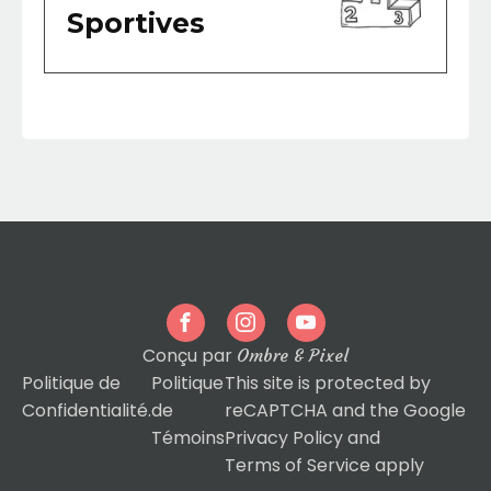
Sportives
• Ballet — depuis septembre 2020
(présentation de numéros incluant des
solos)
• Gymnastique — depuis septembre 2025
• Soccer (3 étés) et triathlon (1 année
scolaire)
Conçu par
Ombre & Pixel
Politique de
Politique
This site is protected by
Confidentialité.
de
reCAPTCHA and the Google
Témoins
Privacy Policy
and
Terms of Service
apply