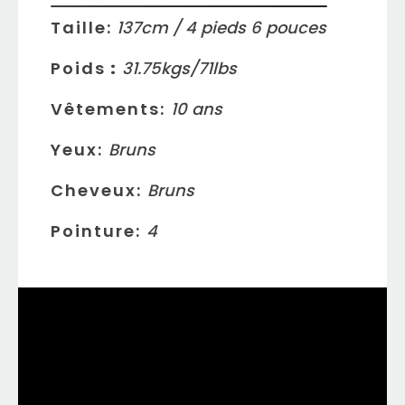
Taille:
137
cm /
4
pieds
6
pouces
Poids
:
31.75
kgs/
71
lbs
Vêtements:
10
ans
Yeux:
Bruns
Cheveux:
Bruns
Pointure:
4