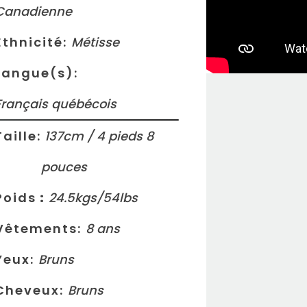
Canadienne
Ethnicité:
Métisse
Langue(s):
Français québécois
Taille:
137
cm /
4
pieds
8
pouces
Poids
:
24.5
kgs/
54
lbs
Vêtements:
8
ans
Yeux:
Bruns
Cheveux:
Bruns