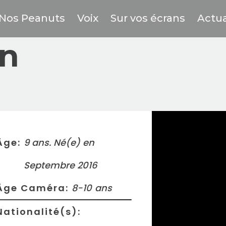
Nos Peanuts
Voix
Sur vos écrans
Actua
in
Âge:
9 ans. Né(e) en
Septembre 2016
Âge Caméra:
8-10
ans
Nationalité(s):