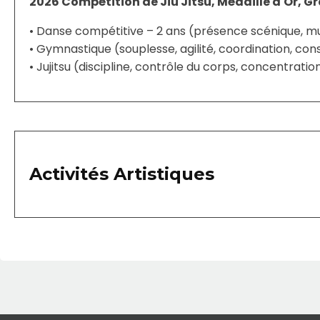
2026 Compétition de Jiu Jitsu, Médaille d'Or, 
• Danse compétitive – 2 ans (présence scénique, mus
• Gymnastique (souplesse, agilité, coordination, co
• Jujitsu (discipline, contrôle du corps, concentratio
Activités Artistiques
• Théâtre (expression des émotions, diction, jeu nat