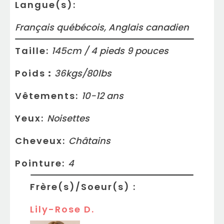
Langue(s):
Français québécois, Anglais canadien
Taille:
145
cm /
4
pieds
9
pouces
Poids
:
36
kgs/
80
lbs
Vêtements:
10-12
ans
Yeux:
Noisettes
Cheveux:
Châtains
Pointure:
4
Frère(s)/Soeur(s)
:
Lily-Rose D.