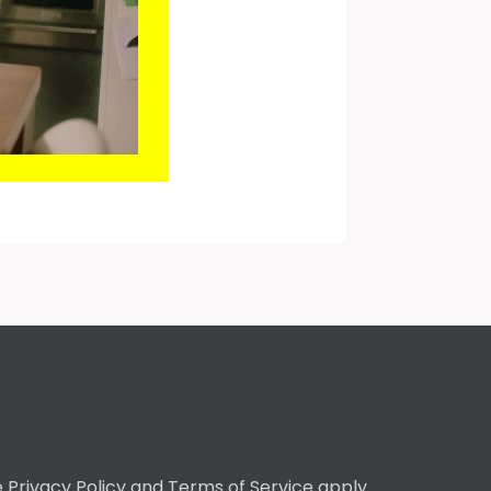
e
Privacy Policy
and
Terms of Service
apply